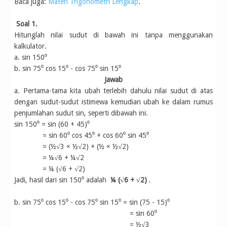
Baca juga:
Materi Trigonometri Lengkap
.
Soal 1.
Hitunglah nilai sudut di bawah ini tanpa menggunakan
kalkulator.
a. sin 150⁰
b. sin 75⁰ cos 15⁰ - cos 75⁰ sin 15⁰
Jawab
a. Pertama-tama kita ubah terlebih dahulu nilai sudut di atas
dengan sudut-sudut istimewa kemudian ubah ke dalam rumus
penjumlahan sudut sin, seperti dibawah ini.
sin 150⁰ = sin (60 + 45)⁰
= sin 60⁰ cos 45⁰ + cos 60⁰ sin 45⁰
= (½√3 × ½√2) + (½ × ½√2)
= ¼√6 + ¼√2
= ¼ (√6 + √2)
Jadi, hasil dari sin 150⁰ adalah
¼ (√6 + √2)
.
b. sin 75⁰ cos 15⁰ - cos 75⁰ sin 15⁰ = sin (75 - 15)⁰
= sin 60⁰
= ½√3