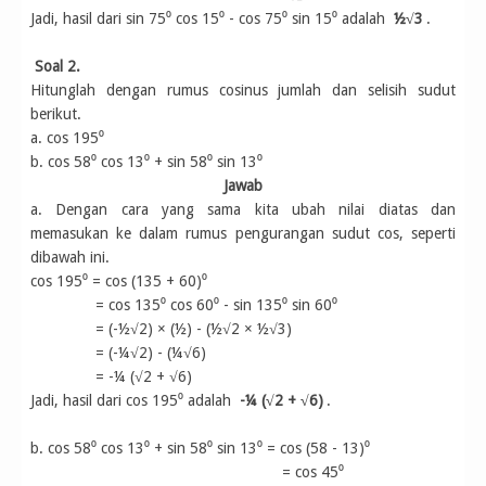
Jadi, hasil dari sin 75⁰ cos 15⁰ - cos 75⁰ sin 15⁰ adalah
½√3
.
Soal 2.
Hitunglah dengan rumus cosinus jumlah dan selisih sudut
berikut.
a. cos 195⁰
b. cos 58⁰ cos 13⁰ + sin 58⁰ sin 13⁰
Jawab
a. Dengan cara yang sama kita ubah nilai diatas dan
memasukan ke dalam rumus pengurangan sudut cos, seperti
dibawah ini.
cos 195⁰ = cos (135 + 60)⁰
= cos 135⁰ cos 60⁰ - sin 135⁰ sin 60⁰
= (-½√2) × (½) - (½√2 × ½√3)
= (-¼√2) - (¼√6)
= -¼ (√2 + √6)
Jadi, hasil dari cos 195⁰ adalah
-¼ (√2 + √6)
.
b. cos 58⁰ cos 13⁰ + sin 58⁰ sin 13⁰ = cos (58 - 13)⁰
= cos 45⁰