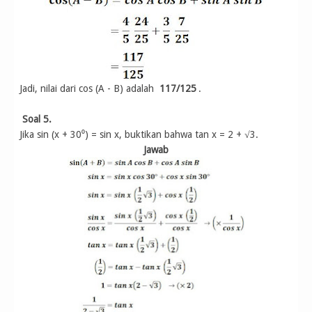
Jadi, nilai dari cos (A - B) adalah
117/125
.
Soal 5.
Jika sin (x + 30⁰) = sin x, buktikan bahwa tan x = 2 + √3.
Jawab