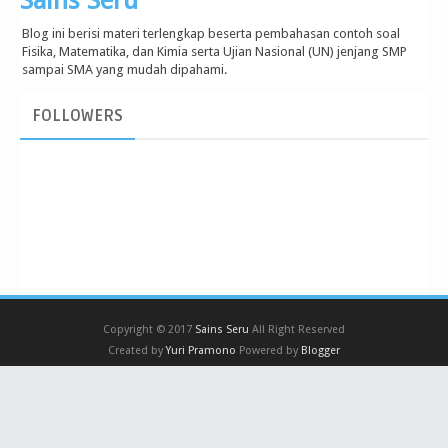
Sains Seru
Blog ini berisi materi terlengkap beserta pembahasan contoh soal
Fisika, Matematika, dan Kimia serta Ujian Nasional (UN) jenjang SMP
sampai SMA yang mudah dipahami.
FOLLOWERS
Copyright © 2017
Sains Seru
All Right Reserved
Created by
Yuri Pramono
Powered by
Blogger