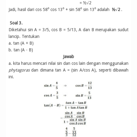
= ½√2
Jadi, hasil dari cos 58⁰ cos 13⁰ + sin 58⁰ sin 13⁰ adalah
½√2
.
Soal 3.
Diketahui sin A = 3/5, cos B = 5/13, A dan B merupakan sudut
lancip. Tentukan
a. tan (A + B)
b. tan (A - B)
Jawab
a. kita harus mencari nilai sin dan cos lain dengan menggunakan
phytagoras
dan dimana tan A = (sin A/cos A), seperti dibawah
ini.