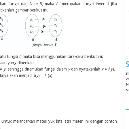
pakan fungsi dari A ke B, maka
f '
merupakan fungsi invers f jika
tikanlah gambar berikut ini.
uatu fungsi
f
, maka bisa menggunakan cara-cara berikut ini:
S
aan yang diberikan.
 =
y
, sehingga ditemukan fungsi dalam
y
dan nyatakanlah
x
=
f
(
y
).
B
uknya akan menjadi
f
(
y
) =
f '
(
x
).
c
N
d
h untuk melancarkan materi yuk kita latih materi ini dengan contoh
.