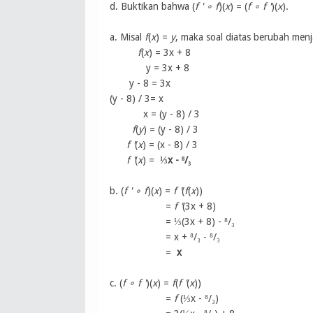
d. Buktikan bahwa (
f '
∘ f
)(
x
) = (
f ∘ f '
)(
x
).
a. Misal
f
(
x
) =
y
, maka soal diatas berubah menj
f
(
x
) = 3x + 8
y = 3x + 8
y - 8 = 3x
(y - 8) / 3= x
x = (y - 8) / 3
f
(
y
) = (y - 8) / 3
f '
(
x
) = (x - 8) / 3
f '
(
x
) =
⅓x - ⁸/₃
b.
(
f '
∘ f
)(
x
) =
f '
(
f
(
x
)
)
=
f '
(3x + 8)
= ⅓(3x + 8) - ⁸/₃
= x + ⁸/₃ - ⁸/₃
=
x
c. (
f ∘ f '
)(
x
) =
f
(
f '
(
x
))
=
f
(⅓x - ⁸/₃)