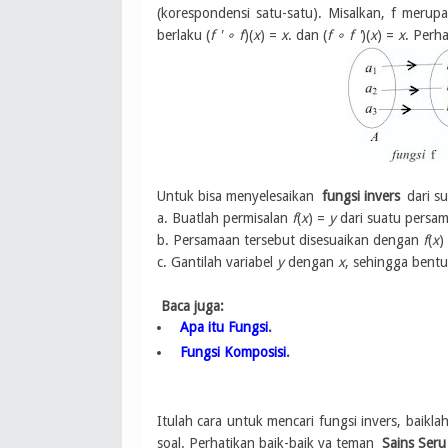
(korespondensi satu-satu). Misalkan, f meru
berlaku (
f '
∘ f
)(
x
) =
x
. dan (
f ∘ f '
)(
x
) =
x
. Perha
Untuk bisa menyelesaikan
fungsi invers
dari s
a. Buatlah permisalan
f
(
x
) =
y
dari suatu persam
b. Persamaan tersebut disesuaikan dengan
f
(
x
)
c. Gantilah variabel
y
dengan
x
, sehingga bent
Baca juga:
Apa itu Fungsi
.
Fungsi Komposisi
.
Itulah cara untuk mencari fungsi invers, baikla
soal. Perhatikan baik-baik ya teman
Sains Seru