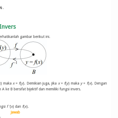
 ½
.
Invers
erhatikanlah gambar berikut ini.
x
) maka
x
=
f
(
y
). Demikian juga, jika
x
=
f
(
y
) maka
y
=
f
(
x
). Dengan
 ke B bersifat bijektif dan memiliki fungsi invers.
ungsi
f '
(
x
) dan
f
(
x
).
Jawab
.