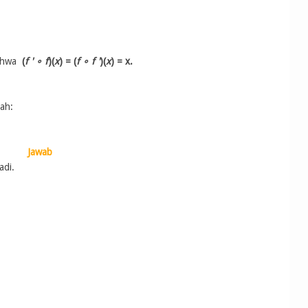
bahwa
(
f '
∘ f
)(
x
) = (
f ∘ f '
)(
x
) = x.
lah:
Jawab
adi.