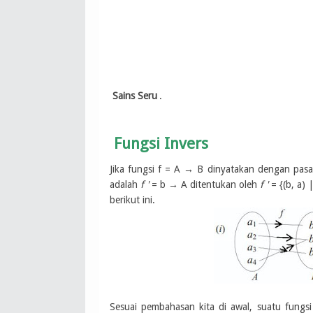
Sains Seru
.
Fungsi Invers
Jika fungsi f = A → B dinyatakan dengan pasan
adalah
f '
= b → A ditentukan oleh
f '
= {(b, a)
berikut ini.
Sesuai pembahasan kita di awal, suatu fung