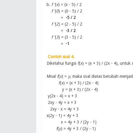
b.
f '
(
x
) = (x - 5) / 2
f '
(
0
) =
(0 - 5) / 2
=
-5 / 2
f '
(
2
) =
(2 - 5) / 2
=
-3 / 2
f '
(
3
) =
(3 - 5) / 2
=
-1
Contoh soal 4.
Diketahui fungsi
f
(
x
) = (x + 3) / (2x - 4), untu
Misal
f
(
x
) =
y
, maka soal diatas berubah menjadi
f
(
x
) = (x + 3) / (2x - 4)
y = (x + 3) / (2x - 4)
y
(2x - 4)
=
x + 3
2xy
- 4y
= x
+ 3
2xy
- x
= 4y
+ 3
x(2y
- 1)
= 4y + 3
x
= 4y + 3 / (2y
- 1)
f
(
y
) = 4y + 3 / (2y
- 1)