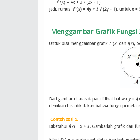
f '
(
x
) =
4x + 3 / (2x
- 1)
Jadi, rumus
f '
(
x
) =
4y
+ 3
/ (2y
- 1), untuk x ≠
Menggambar Grafik Fungsi 
Untuk bisa menggambar grafik
f '
(
x
) dan
f
(
x
), p
Dari gambar di atas dapat di lihat bahwa
y
=
f
(
demikian bisa dikatakan bahwa fungsi pemetaan A
Contoh soal 5.
Diketahui
f
(
x
) = x + 3. Gambarlah grafik dari f
Misal
f
(
x
) =
y
, maka soal diatas berubah menjadi