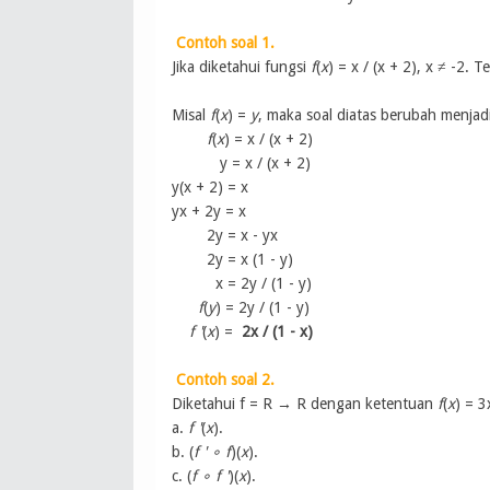
Contoh soal 1.
Jika diketahui fungsi
f
(
x
) = x / (x + 2), x ≠ -2. 
Misal
f
(
x
) =
y
, maka soal diatas berubah menjadi
f
(
x
) = x / (x + 2)
y = x / (x + 2)
y(
x + 2
) = x
yx + 2y = x
2y = x - yx
2y = x (1 - y)
x = 2y / (1 - y)
f
(
y
) = 2y / (1 - y)
f '
(
x
) =
2x / (1 - x)
Contoh soal 2.
Diketahui
f = R → R
dengan ketentuan
f
(
x
) = 3
a.
f '
(
x
).
b. (
f '
∘ f
)(
x
).
c. (
f ∘ f '
)(
x
).