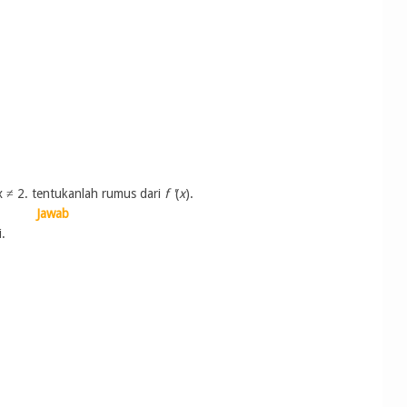
k x ≠ 2. tentukanlah rumus dari
f '
(
x
).
Jawab
.