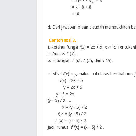
= 3(⅓x - ⁸/₃) + 8
= x - 8 + 8
=
x
d. Dari jawaban b dan c sudah membuktikan 
Contoh soal 3.
Diketahui fungsi
f
(
x
) = 2x + 5, x ∊ R. Tentukan
a. Rumus
f '
(
x
).
b. Hitunglah
f '
(
0
),
f '
(
2
), dan
f '
(
3
).
a. Misal
f
(
x
) =
y
, maka soal diatas berubah menj
f
(
x
) = 2x + 5
y = 2x + 5
y - 5 = 2x
(y - 5) / 2= x
x = (y - 5) / 2
f
(
y
) = (y - 5) / 2
f '
(
x
) = (x - 5) / 2
Jadi, rumus
f '
(
x
) = (x - 5) / 2
.