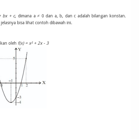
+ bx + c
, dimana a ≠ 0 dan a, b, dan c adalah bilangan konstan.
jelasnya bisa lihat contoh dibawah ini.
tukan oleh
f(x) = x² + 2x - 3