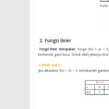
2. Fungsi linier
Fungsi linier merupakan
fungsi
f(x) = ax + b
berbentuk garis lurus. Untuk lebih jelasnya bisa
Contoh soal 3.
Jika diketahui
f(x)
=
2x + 3
, tentukanlah gambar