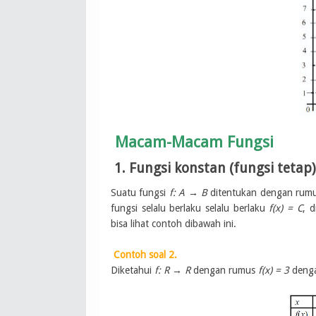
Macam-Macam Fungsi
1. Fungsi konstan (fungsi tetap)
Suatu fungsi
f: A → B
ditentukan dengan rum
fungsi selalu berlaku selalu berlaku
f(x) = C
, 
bisa lihat contoh dibawah ini.
Contoh soal 2.
Diketahui
f: R → R
dengan rumus
f(x) = 3
denga