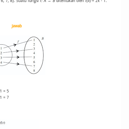
, 6, 7, 8}. Suatu fungsi
f: A → B
ditentukan oleh
f(x)
= 2x - 1.
Jawab
 = 5
 = 7