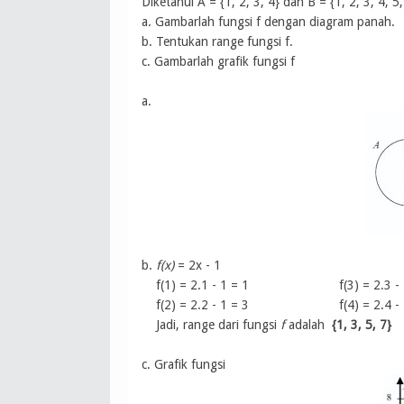
Diketahui A = {1, 2, 3, 4} dan B = {1, 2, 3, 4, 5
a. Gambarlah fungsi f dengan diagram panah.
b. Tentukan range fungsi f.
c. Gambarlah grafik fungsi f
a.
b.
f(x)
= 2x - 1
f(1) = 2.1 - 1 = 1 f(3) = 2.3 - 1
f(2) = 2.2 - 1 = 3 f(4) = 2.4 - 1
Jadi, range dari fungsi
f
adalah
{1, 3, 5, 7}
c. Grafik fungsi