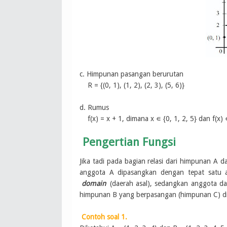
c. Himpunan pasangan berurutan
R = {(0, 1), (1, 2), (2, 3), (5, 6)}
d. Rumus
f(x) = x + 1, dimana x ∊ {0, 1, 2, 5} dan f(x) ∊
Pengertian Fungsi
Jika tadi pada bagian relasi dari himpunan A d
anggota A dipasangkan dengan tepat satu 
domain
(daerah asal), sedangkan anggota d
himpunan B yang berpasangan (himpunan C) d
Contoh soal 1.