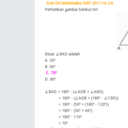
Soal UN Matematika SMP 2017 no 24.
Perhatikan gambar berikut ini!
Besar ∠BAD adalah
A. 50º
B. 60º
C. 70º
D. 80º
∠BAD = 180º - (∠ADB + ∠ABD)
= 180º - (∠ADB + (180º - ∠CBD))
= 180º - (50º + (180º - 120º))
= 180º - (50º + 60º)
= 180º - 110º
= 70º