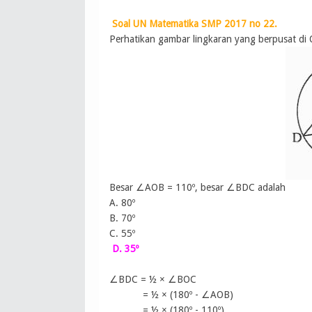
Soal UN Matematika SMP 2017 no 22.
Perhatikan gambar lingkaran yang berpusat di O
Besar ∠AOB = 110º, besar ∠BDC adalah
A. 80º
B. 70º
C. 55º
D. 35º
∠
BDC = ½ ×
∠BOC
=
½ × (180
º -
∠AOB
)
=
½ × (180
º -
110
º
)