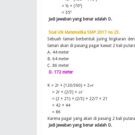
=
½ × (70
º
)
= 35
º
Jadi jawaban yang benar adalah D.
Soal UN Matematika SMP 2017 no 23.
Sebuah taman berbentuk juring lingkaran deng
taman akan di pasang pagar kawat 2 kali putar
A. 44 meter
B. 64 meter
C. 86 meter
D. 172 meter
K = 2r + (120/360) × 2𝜋r
= 2r + (2/3) × 𝜋r
= (2 × 21) + (2/3) × 22/7 × 21
= 42 + 44
= 86
Karena pagar yang akan di pasang 2 kali puta
Jadi jawaban yang benar adalah D.