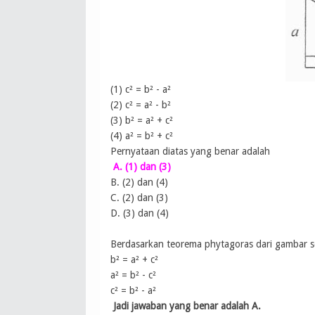
(1) c² = b² - a²
(2) c² = a² - b²
(3) b² = a² + c²
(4) a² = b² + c²
Pernyataan diatas yang benar adalah
A. (1) dan (3)
B. (2) dan (4)
C. (2) dan (3)
D. (3) dan (4)
Berdasarkan teorema phytagoras dari gambar se
b² = a² + c²
a² = b² - c²
c² = b² - a²
Jadi jawaban yang benar adalah A.