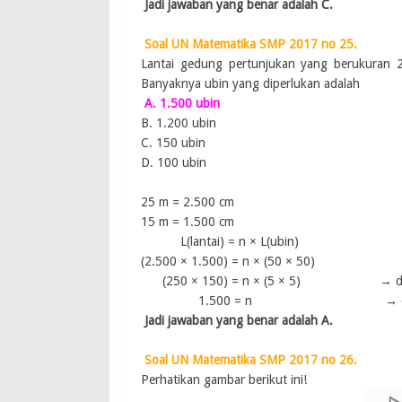
Jadi jawaban yang benar adalah C.
Soal UN Matematika SMP 2017 no 25.
Lantai gedung pertunjukan yang berukuran
Banyaknya ubin yang diperlukan adalah
A. 1.500 ubin
B. 1.200 ubin
C. 150 ubin
D. 100 ubin
25 m = 2.500 cm
15 m = 1.500 cm
L(lantai) = n
× L(ubin)
(
2.500
× 1.500
) = n
× (50
× 50
)
(
250
× 150
) = n
× (5
× 5
) → di ba
1.500
= n
→ 
Jadi jawaban yang benar adalah A.
Soal UN Matematika SMP 2017 no 26.
Perhatikan gambar berikut ini!