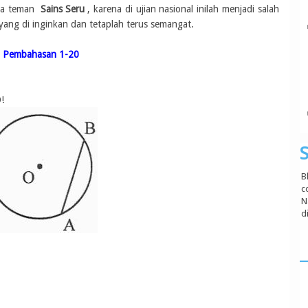
 ya teman
Sains Seru
, karena di ujian nasional inilah menjadi salah
yang di inginkan dan tetaplah terus semangat.
n Pembahasan 1-20
!
S
B
c
N
d