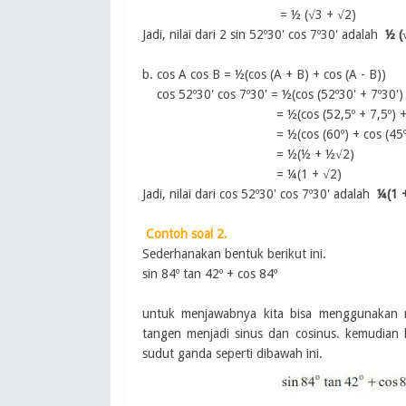
=
½ (√3 +
√2)
Jadi, nilai dari
2 sin 52º30' cos 7º30' adalah
½ (
b.
cos A cos B = ½(cos (A + B) + cos (A - B))
cos 52º30' cos 7º30' =
½(cos (
52º30'
+
7º30'
)
=
½(cos (
52,5º
+
7,5º
) 
=
½(cos (60
º
) + cos (45
=
½(
½
+
½√2
)
= ¼
(1
+
√2
)
Jadi, nilai dari
cos 52º30' cos 7º30' adalah
¼
(1
Contoh soal 2.
Sederhanakan bentuk berikut ini.
sin 84
º tan 42
º + cos 84
º
untuk menjawabnya kita bisa menggunakan r
tangen menjadi sinus dan cosinus. kemudian
sudut ganda seperti dibawah ini.