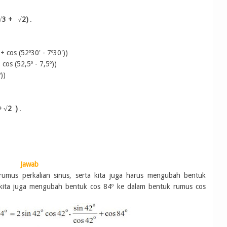
√3 +
√2)
.
 + cos (
52º30'
-
7º30'
))
+ cos (
52,5º
-
7,5º
))
º
))
+
√2
)
.
Jawab
umus perkalian sinus, serta kita juga harus mengubah bentuk
 kita juga mengubah bentuk cos 84
º ke dalam bentuk rumus cos