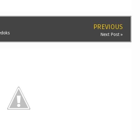
PREVIOUS
edoks
Next Post »