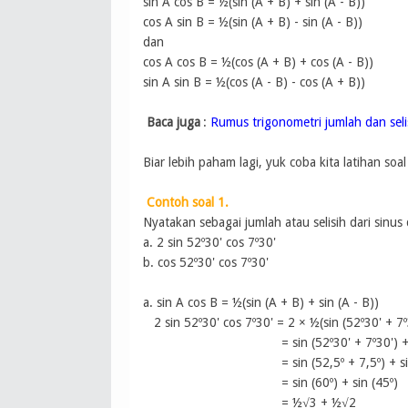
sin A cos B = ½(sin (A + B) + sin (A - B))
cos A sin B = ½(sin (A + B) - sin (A - B))
dan
cos A cos B = ½(cos (A + B) + cos (A - B))
sin A sin B = ½(cos (A - B) - cos (A + B))
Baca juga
:
Rumus trigonometri jumlah dan seli
Biar lebih paham lagi, yuk coba kita latihan soal
Contoh soal 1.
Nyatakan sebagai jumlah atau selisih dari sinus
a. 2 sin 52º30' cos 7º30'
b. cos 52º30' cos 7º30'
a. sin A cos B = ½(sin (A
+ B
)
+ sin (A - B)
)
2 sin 52º30' cos 7º30' = 2 ×
½(sin (
52º30'
+
7º
=
sin (
52º30'
+
7º30'
)
+
=
sin (
52,5º
+
7,5º
)
+ s
=
sin (60
º
)
+ sin (45
º
)
=
½√3 +
½√2