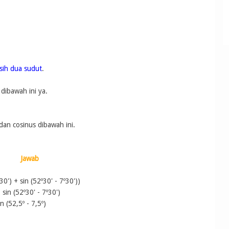
sih dua sudut
.
 dibawah ini ya.
 dan cosinus dibawah ini.
Jawab
30'
)
+ sin (
52º30'
-
7º30'
)
)
 sin (
52º30'
-
7º30'
)
in (
52,5º
-
7,5º
)