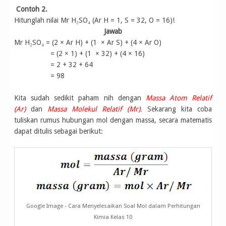
Contoh 2.
Hitunglah nilai Mr H₂SO₄ (Ar H = 1, S = 32, O = 16)!
Jawab
Mr H₂SO₄ = (2 × Ar H) + (1 × Ar S) + (4 × Ar O)
= (2 × 1) + (1 × 32) + (4 × 16)
= 2 + 32 + 64
= 98
Kita sudah sedikit paham nih dengan
Massa Atom Relatif
(Ar)
dan
Massa Molekul Relatif (Mr)
.
Sekarang kita coba
tuliskan rumus hubungan mol dengan massa, secara matematis
dapat ditulis sebagai berikut:
Google Image - Cara Menyelesaikan Soal Mol dalam Perhitungan
Kimia Kelas 10