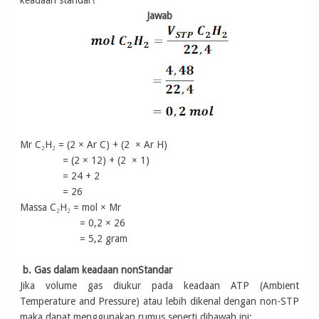
keadaan standar!
Jawab
Mr C₂H₂ = (2 × Ar C) + (2 × Ar H)
= (2 × 12) + (2 × 1)
= 24 + 2
= 26
Massa C₂H₂ = mol × Mr
= 0,2 × 26
= 5,2 gram
b. Gas dalam keadaan nonStandar
Jika volume gas diukur pada keadaan ATP (Ambient
Temperature and Pressure) atau lebih dikenal dengan non-STP
maka dapat menggunakan rumus seperti dibawah ini: