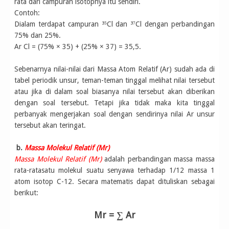
rata dari campuran isotopnya itu sendiri.
Contoh:
Dialam terdapat campuran ³⁵Cl dan ³⁷Cl dengan perbandingan
75% dan 25%.
Ar Cl = (75% × 35) + (25% × 37) = 35,5.
Sebenarnya nilai-nilai dari Massa Atom Relatif (Ar) sudah ada di
tabel periodik unsur, teman-teman tinggal melihat nilai tersebut
atau jika di dalam soal biasanya nilai tersebut akan diberikan
dengan soal tersebut. Tetapi jika tidak maka kita tinggal
perbanyak mengerjakan soal dengan sendirinya nilai Ar unsur
tersebut akan teringat.
b.
Massa Molekul Relatif (Mr)
Massa Molekul Relatif (Mr)
adalah perbandingan massa massa
rata-ratasatu molekul suatu senyawa terhadap 1/12 massa 1
atom isotop C-12. Secara matematis dapat dituliskan sebagai
berikut:
Mr = ∑ Ar