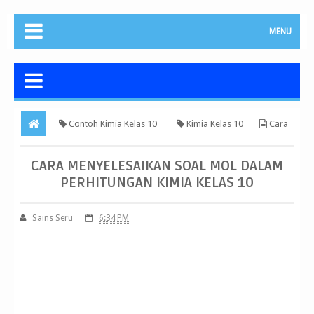
MENU
Contoh Kimia Kelas 10
Kimia Kelas 10
Cara
Menyelesaikan Soal Mol dalam Perhitungan Kimia Kelas 10
CARA MENYELESAIKAN SOAL MOL DALAM
PERHITUNGAN KIMIA KELAS 10
Sains Seru
6:34 PM