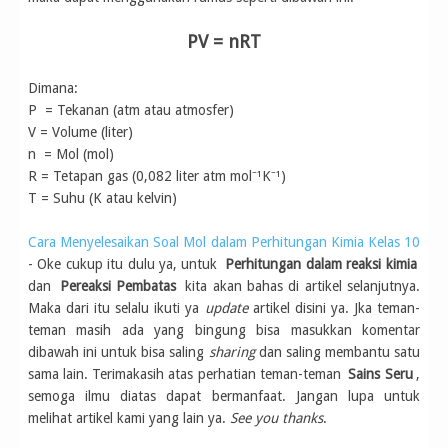
PV = nRT
Dimana:
P = Tekanan (atm atau atmosfer)
V = Volume (liter)
n = Mol (mol)
R = Tetapan gas (0,082 liter atm mol⁻¹K⁻¹)
T = Suhu (K atau kelvin)
Cara Menyelesaikan Soal Mol dalam Perhitungan Kimia Kelas 10
- Oke cukup itu dulu ya, untuk
Perhitungan dalam reaksi kimia
dan
Pereaksi Pembatas
kita akan bahas di artikel selanjutnya.
Maka dari itu selalu ikuti ya
update
artikel disini ya. Jka teman-
teman masih ada yang bingung bisa masukkan komentar
dibawah ini untuk bisa saling
sharing
dan saling membantu satu
sama lain. Terimakasih atas perhatian teman-teman
Sains Seru
,
semoga ilmu diatas dapat bermanfaat. Jangan lupa untuk
melihat artikel kami yang lain ya.
See you thanks
.