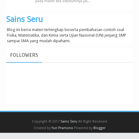
pada materi kita sebelumnya yai...
Sains Seru
Blog ini berisi materi terlengkap beserta pembahasan contoh soal
Fisika, Matematika, dan Kimia serta Ujian Nasional (UN) jenjang SMP
sampai SMA yang mudah dipahami.
FOLLOWERS
Copyright © 2017
Sains Seru
All Right Reserved
Created by
Yuri Pramono
Powered by
Blogger